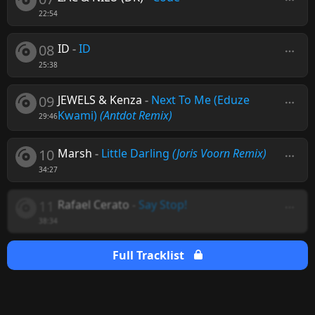
22:54
08
ID
-
ID
25:38
09
JEWELS & Kenza
-
Next To Me (Eduze
Kwami)
(Antdot Remix)
29:46
10
Marsh
-
Little Darling
(Joris Voorn Remix)
34:27
11
Rafael Cerato
-
Say Stop!
38:34
Full Tracklist