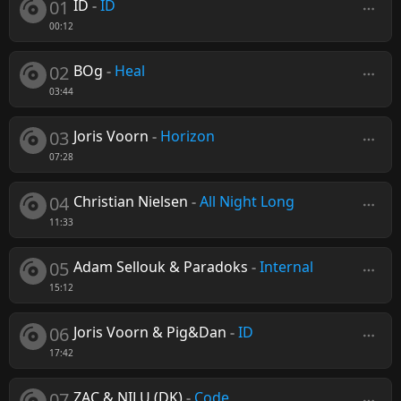
01
ID
-
ID
00:12
02
BOg
-
Heal
03:44
03
Joris Voorn
-
Horizon
07:28
04
Christian Nielsen
-
All Night Long
11:33
05
Adam Sellouk & Paradoks
-
Internal
15:12
06
Joris Voorn & Pig&Dan
-
ID
17:42
07
ZAC & NILU (DK)
-
Code