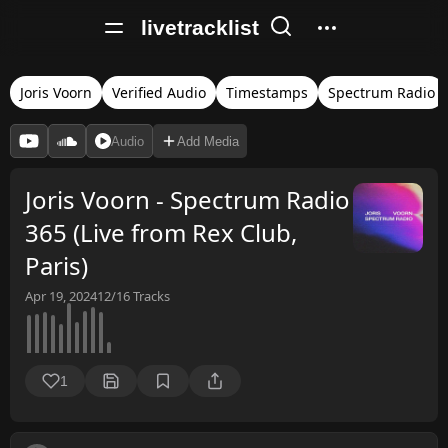
livetracklist
Joris Voorn
Verified Audio
Timestamps
Spectrum Radio
Audio
Add Media
Joris Voorn - Spectrum Radio
365 (Live from Rex Club,
Paris)
Apr 19, 2024
12/16
Tracks
1