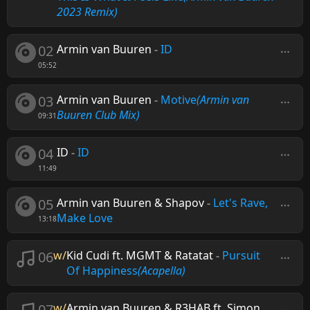
2023 Remix)
02
Armin van Buuren
-
ID
05:52
03
Armin van Buuren
-
Motive
(Armin van
Buuren Club Mix)
09:31
04
ID
-
ID
11:49
05
Armin van Buuren & Shapov
-
Let's Rave,
Make Love
13:18
06
w/
Kid Cudi ft. MGMT & Ratatat
-
Pursuit
Of Happiness
(Acapella)
07
w/
Armin van Buuren & R3HAB ft. Simon