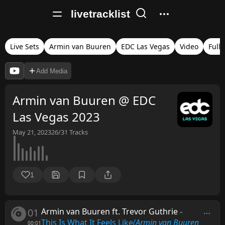
livetracklist
Live Sets
Armin van Buuren
EDC Las Vegas
Video
Full 
Add Media
Armin van Buuren @ EDC
Las Vegas 2023
May 21, 2023
26/31
Tracks
1
01
Armin van Buuren ft. Trevor Guthrie
-
This Is What It Feels Like
(Armin van Buuren
00:01