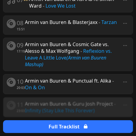
Ward
-
Love We Lost
08
Armin van Buuren & Blasterjaxx
-
Tarzan
15:51
09
Armin van Buuren & Cosmic Gate vs.
Alesso & Max Wolfgang
-
Reflexion vs.
17:19
Leave A Little Love
(Armin van Buuren
Mashup)
10
Armin van Buuren & Punctual ft. Alika
-
On & On
20:03
11
Armin van Buuren & Guru Josh Project
-
Infinity (Stay Like This Forever)
23:03
Full Tracklist